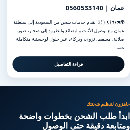
عمان | 0560533140
🌍🚛🇸🇦🇴🇲 نقدم خدمات شحن من السعودية إلى سلطنة
عمان مع توصيل الأثاث والبضائع والطرود إلى صحار، صور،
صلالة، مسقط، نزوى، وبركاء، عبر حلول لوجستية متكاملة
ت...
قراءة التفاصيل
جاهزون لتنظيم شحنتك
ابدأ طلب الشحن بخطوات واضحة
ومتابعة دقيقة حتى الوصول