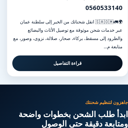
0560533140
🌍🚛🇸🇦🇴🇲 انقل شحناتك من الخبر إلى سلطنة عمان
عبر خدمات شحن موثوقة مع توصيل الأثاث والبضائع
والطرود إلى مسقط، بركاء، صحار، صلالة، نزوى، وصور، مع
متابعة م...
قراءة التفاصيل
جاهزون لتنظيم شحنتك
ابدأ طلب الشحن بخطوات واضحة
ومتابعة دقيقة حتى الوصول