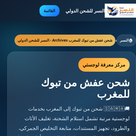
النسر للشحن الدولي
القائمة
🏠
النسر
›
شحن عفش من تبوك للمغرب Archives - النسر للشحن الدولي
مركز معرفة لوجستي
شحن عفش من تبوك
للمغرب
🚚🇸🇦🇲🇦 شحن من تبوك إلى المغرب بخدمات
لوجستية مرتبة تشمل استلام الشحنة، تغليف الأثاث
والطرود، تجهيز المستندات، متابعة التخليص الجمركي،