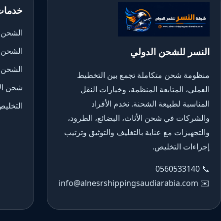
خدمات
الشحن ا
النسر للشحن الدولي
الشحن 
الشحن 
منظومة شحن متكاملة تجمع بين التخطيط
شحن الأ
العملي، المتابعة المنظمة، وخيارات النقل
المناسبة لطبيعة الشحنة. نخدم الأفراد
التخليص
والشركات في شحن الأثاث، البضائع، الطرود،
والتجهيزات مع عناية بالتغليف والتوثيق وترتيب
إجراءات التخليص.
0560533140
📞
info@alnesrshippingsaudiarabia.com
✉️