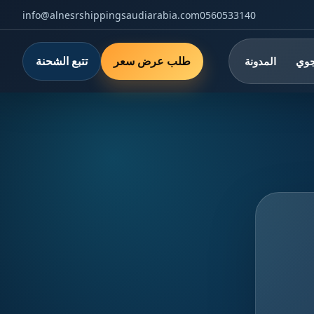
info@alnesrshippingsaudiarabia.com
0560533140
طلب عرض سعر
تتبع الشحنة
جوي
المدونة