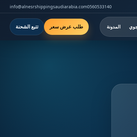
info@alnesrshippingsaudiarabia.com
0560533140
طلب عرض سعر
تتبع الشحنة
جوي
المدونة