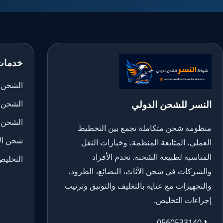
خدمات
الشحن ا
النسر للشحن الدولي
الشحن 
الشحن 
منظومة شحن متكاملة تجمع بين التخطيط
شحن الأ
العملي، المتابعة المنظمة، وخيارات النقل
المناسبة لطبيعة الشحنة. نخدم الأفراد
التخليص
والشركات في شحن الأثاث، البضائع، الطرود،
والتجهيزات مع عناية بالتغليف والتوثيق وترتيب
إجراءات التخليص.
0560533140
📞