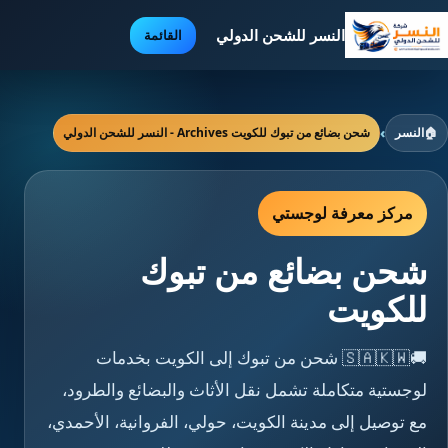
النسر للشحن الدولي
القائمة
🏠
النسر
›
شحن بضائع من تبوك للكويت Archives - النسر للشحن الدولي
مركز معرفة لوجستي
شحن بضائع من تبوك
للكويت
🚚🇸🇦🇰🇼 شحن من تبوك إلى الكويت بخدمات
لوجستية متكاملة تشمل نقل الأثاث والبضائع والطرود،
مع توصيل إلى مدينة الكويت، حولي، الفروانية، الأحمدي،