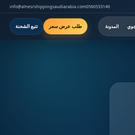
info@alnesrshippingsaudiarabia.com
0560533140
طلب عرض سعر
تتبع الشحنة
جوي
المدونة