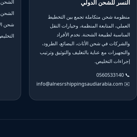
النسر للشحن الدولي
الشحن 
الشحن 
منظومة شحن متكاملة تجمع بين التخطيط
شحن الأ
العملي، المتابعة المنظمة، وخيارات النقل
المناسبة لطبيعة الشحنة. نخدم الأفراد
التخليص
والشركات في شحن الأثاث، البضائع، الطرود،
والتجهيزات مع عناية بالتغليف والتوثيق وترتيب
إجراءات التخليص.
0560533140
📞
info@alnesrshippingsaudiarabia.com
✉️