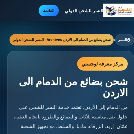
النسر للشحن الدولي
القائمة
🏠
النسر
›
شحن بضائع من الدمام الى الاردن Archives - النسر للشحن الدولي
مركز معرفة لوجستي
شحن بضائع من الدمام الى
الاردن
من الدمام إلى الأردن، تعتمد خدمة النسر للشحن على
حلول نقل مناسبة للأثاث والبضائع والطرود باتجاه العقبة،
عمّان، إربد، الزرقاء، مادبا، والسلط، مع تجهيز الشحنة