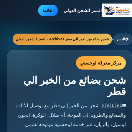
النسر للشحن الدولي
القائمة
🏠
النسر
›
شحن بضائع من الخبر الي قطر Archives - النسر للشحن الدولي
مركز معرفة لوجستي
شحن بضائع من الخبر الي
قطر
🚛🇸🇦🇶🇦 شحن من الخبر إلى قطر مع توصيل الأثاث
والبضائع والطرود إلى الدوحة، أم صلال، الوكرة، الخور،
لوسيل، والريان، عبر خدمة لوجستية موثوقة تشمل