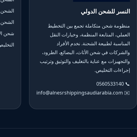
النسر للشحن الدولي
الشحن 
الشحن 
منظومة شحن متكاملة تجمع بين التخطيط
شحن الأ
العملي، المتابعة المنظمة، وخيارات النقل
المناسبة لطبيعة الشحنة. نخدم الأفراد
التخليص
والشركات في شحن الأثاث، البضائع، الطرود،
والتجهيزات مع عناية بالتغليف والتوثيق وترتيب
إجراءات التخليص.
0560533140
📞
info@alnesrshippingsaudiarabia.com
✉️