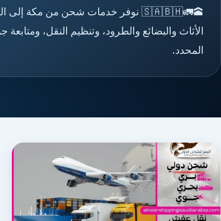
🕋🚛🇸🇦🇧🇭 نوفر خدمات شحن من مكة 
الأثاث والبضائع والطرود، وتنظيم النقل، ومتابعة
المحدد.