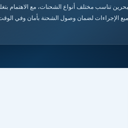
🇸🇦🇧🇭 نوفر خدمات شحن من مكة إلى البحرين تناسب مختل
الأثاث والبضائع والطرود، وتنظيم النقل، ومتابعة جم