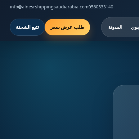
info@alnesrshippingsaudiarabia.com
0560533140
طلب عرض سعر
تتبع الشحنة
جوي
المدونة