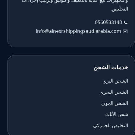
والتجهيزات مع عناية بالتغليف والتوثيق وترتيب إجراءات
التخليص.
0560533140
📞
info@alnesrshippingsaudiarabia.com
✉️
خدمات الشحن
الشحن البري
الشحن البحري
الشحن الجوي
شحن الأثاث
التخليص الجمركي