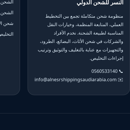
النسر للشحن الدولي
الشحن 
الشحن 
منظومة شحن متكاملة تجمع بين التخطيط
شحن الأ
العملي، المتابعة المنظمة، وخيارات النقل
المناسبة لطبيعة الشحنة. نخدم الأفراد
التخليص
والشركات في شحن الأثاث، البضائع، الطرود،
والتجهيزات مع عناية بالتغليف والتوثيق وترتيب
إجراءات التخليص.
0560533140
📞
info@alnesrshippingsaudiarabia.com
✉️