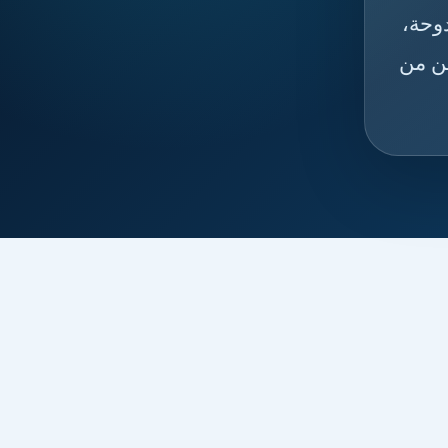
📦🇸
الخور