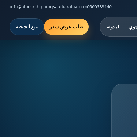
info@alnesrshippingsaudiarabia.com
0560533140
طلب عرض سعر
تتبع الشحنة
جوي
المدونة