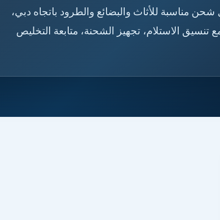
 حلول شحن مناسبة للأثاث والبضائع والطرود باتجاه دبي،
 تنسيق الاستلام، تجهيز الشحنة، متابعة التخليص