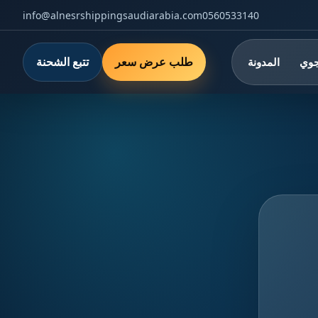
info@alnesrshippingsaudiarabia.com
0560533140
طلب عرض سعر
تتبع الشحنة
جوي
المدونة