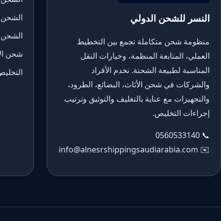
النسر للشحن الدولي
الشحن 
الشحن 
منظومة شحن متكاملة تجمع بين التخطيط
شحن الأ
العملي، المتابعة المنظمة، وخيارات النقل
المناسبة لطبيعة الشحنة. نخدم الأفراد
التخليص
والشركات في شحن الأثاث، البضائع، الطرود،
والتجهيزات مع عناية بالتغليف والتوثيق وترتيب
إجراءات التخليص.
0560533140
📞
info@alnesrshippingsaudiarabia.com
✉️