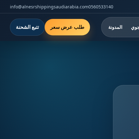
info@alnesrshippingsaudiarabia.com
0560533140
طلب عرض سعر
تتبع الشحنة
جوي
المدونة