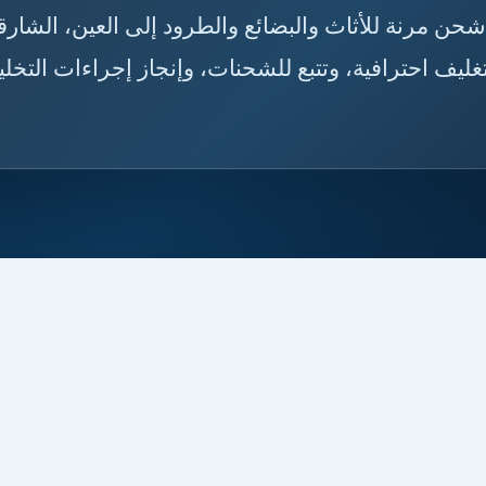
 حلول شحن مرنة للأثاث والبضائع والطرود إلى العين، الشارق
يف احترافية، وتتبع للشحنات، وإنجاز إجراءات التخل