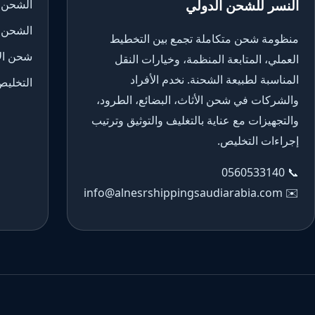
النسر للشحن الدولي
الشحن 
الشحن 
منظومة شحن متكاملة تجمع بين التخطيط
شحن الأ
العملي، المتابعة المنظمة، وخيارات النقل
المناسبة لطبيعة الشحنة. نخدم الأفراد
التخليص
والشركات في شحن الأثاث، البضائع، الطرود،
والتجهيزات مع عناية بالتغليف والتوثيق وترتيب
إجراءات التخليص.
0560533140
📞
info@alnesrshippingsaudiarabia.com
✉️