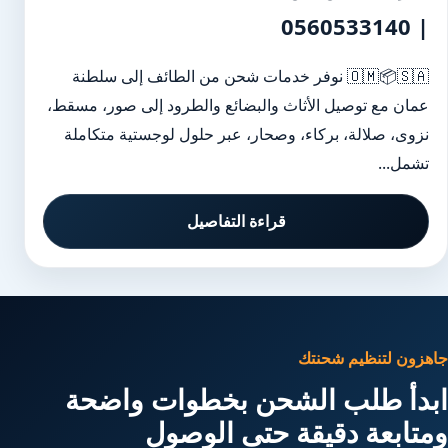
| 0560533140
🇴🇲📦🇸🇦 نوفر خدمات شحن من الطائف إلى سلطنة
عمان مع توصيل الأثاث والبضائع والطرود إلى صور، مسقط،
نزوى، صلالة، بركاء، وصحار، عبر حلول لوجستية متكاملة
تشمل...
قراءة التفاصيل
جاهزون لتنظيم شحنتك
ابدأ طلب الشحن بخطوات واضحة
ومتابعة دقيقة حتى الوصول