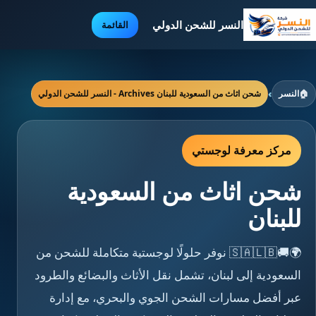
النسر للشحن الدولي
القائمة
🏠
النسر
›
شحن اثاث من السعودية للبنان Archives - النسر للشحن الدولي
مركز معرفة لوجستي
شحن اثاث من السعودية
للبنان
🌍🚚🇸🇦🇱🇧 نوفر حلولًا لوجستية متكاملة للشحن من
السعودية إلى لبنان، تشمل نقل الأثاث والبضائع والطرود
عبر أفضل مسارات الشحن الجوي والبحري، مع إدارة