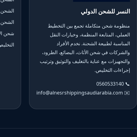
النسر للشحن الدولي
الشحن 
الشحن 
منظومة شحن متكاملة تجمع بين التخطيط
شحن الأ
العملي، المتابعة المنظمة، وخيارات النقل
المناسبة لطبيعة الشحنة. نخدم الأفراد
التخليص
والشركات في شحن الأثاث، البضائع، الطرود،
والتجهيزات مع عناية بالتغليف والتوثيق وترتيب
إجراءات التخليص.
0560533140
📞
info@alnesrshippingsaudiarabia.com
✉️