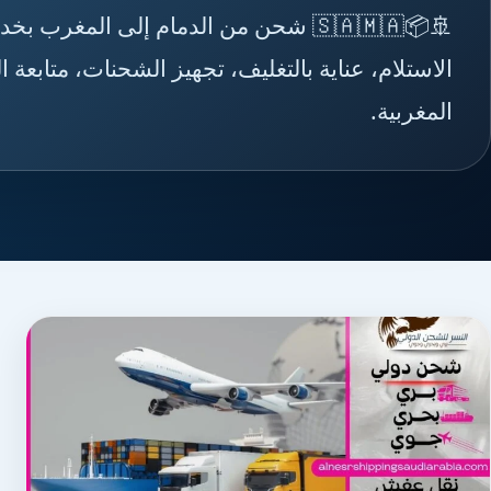
🚢📦🇸🇦🇲🇦 شحن من الدمام إلى المغ
الاستلام، عناية بالتغليف، تجهيز الشحنات، متابع
المغربية.