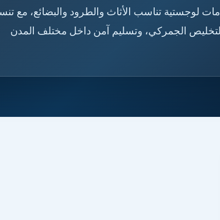
🇸🇦🇲🇦 شحن من الدمام إلى المغرب بخدمات لوجستية تناس
الاستلام، عناية بالتغليف، تجهيز الشحنات، متابع