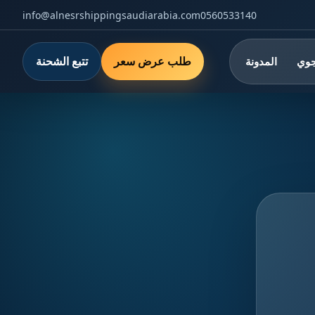
info@alnesrshippingsaudiarabia.com
0560533140
طلب عرض سعر
تتبع الشحنة
جوي
المدونة