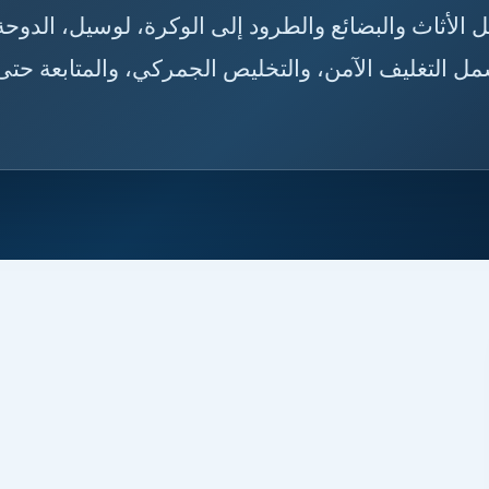
🇸🇦🇶🇦 شحن من الأحساء إلى قطر مع توصيل الأثاث والبض
الخور، الريان، وأم صلال، عبر خدمات لوجستية تشمل ا