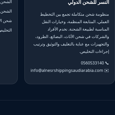
النسر للشحن الدولي
الشحن 
الشحن 
منظومة شحن متكاملة تجمع بين التخطيط
شحن الأ
العملي، المتابعة المنظمة، وخيارات النقل
المناسبة لطبيعة الشحنة. نخدم الأفراد
التخليص
والشركات في شحن الأثاث، البضائع، الطرود،
والتجهيزات مع عناية بالتغليف والتوثيق وترتيب
إجراءات التخليص.
0560533140
📞
info@alnesrshippingsaudiarabia.com
✉️