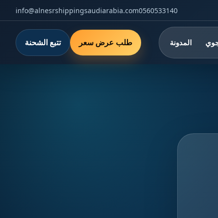
info@alnesrshippingsaudiarabia.com
0560533140
طلب عرض سعر
تتبع الشحنة
جوي
المدونة