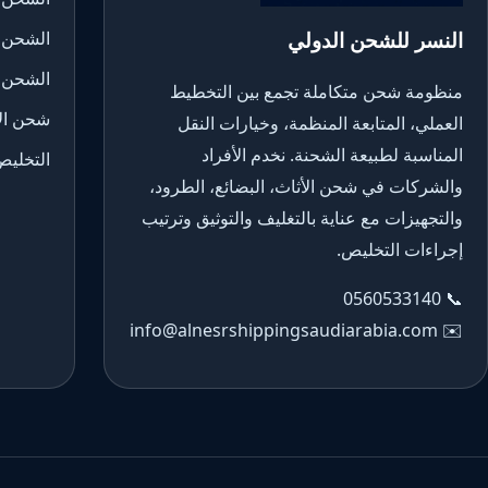
النسر للشحن الدولي
الشحن 
الشحن 
منظومة شحن متكاملة تجمع بين التخطيط
شحن الأ
العملي، المتابعة المنظمة، وخيارات النقل
المناسبة لطبيعة الشحنة. نخدم الأفراد
التخليص
والشركات في شحن الأثاث، البضائع، الطرود،
والتجهيزات مع عناية بالتغليف والتوثيق وترتيب
إجراءات التخليص.
0560533140
📞
info@alnesrshippingsaudiarabia.com
✉️