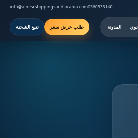
info@alnesrshippingsaudiarabia.com
0560533140
طلب عرض سعر
تتبع الشحنة
جوي
المدونة