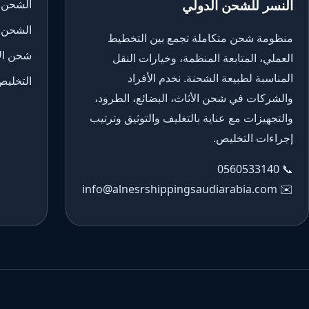
النسر للشحن الدولي
الشحن 
الشحن 
منظومة شحن متكاملة تجمع بين التخطيط
شحن الأ
العملي، المتابعة المنظمة، وخيارات النقل
المناسبة لطبيعة الشحنة. نخدم الأفراد
التخليص
والشركات في شحن الأثاث، البضائع، الطرود،
والتجهيزات مع عناية بالتغليف والتوثيق وترتيب
إجراءات التخليص.
0560533140
📞
info@alnesrshippingsaudiarabia.com
✉️