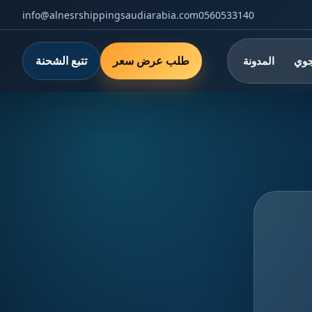
info@alnesrshippingsaudiarabia.com
0560533140
طلب عرض سعر
تتبع الشحنة
جوي
المدونة