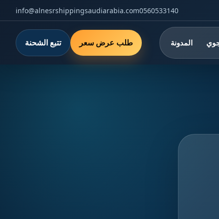
info@alnesrshippingsaudiarabia.com
0560533140
طلب عرض سعر
تتبع الشحنة
جوي
المدونة