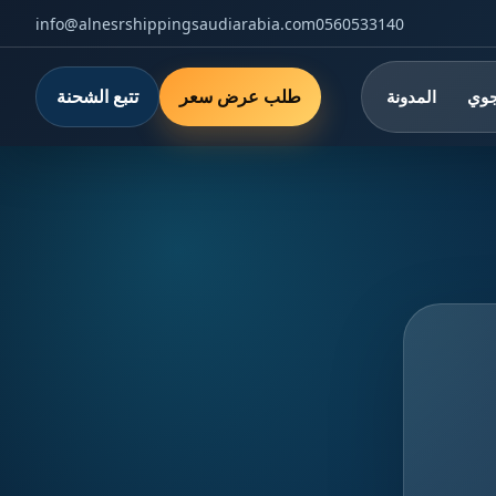
info@alnesrshippingsaudiarabia.com
0560533140
طلب عرض سعر
تتبع الشحنة
جوي
المدونة