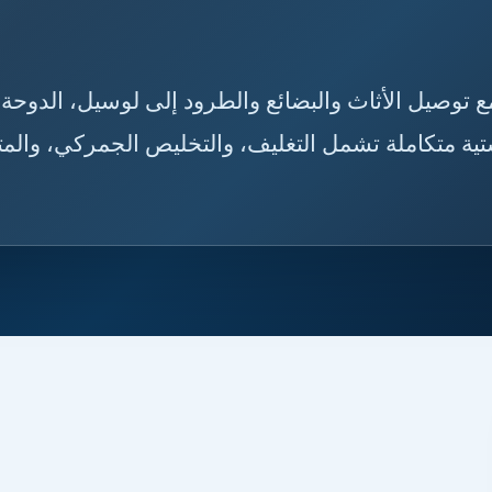
قطر مع توصيل الأثاث والبضائع والطرود إلى لوسيل، الدوحة،
تية متكاملة تشمل التغليف، والتخليص الجمركي، والمتا