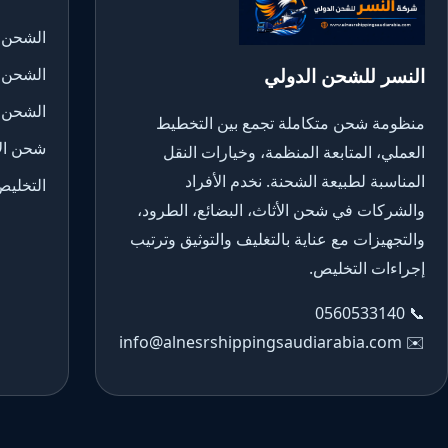
الشحن ا
النسر للشحن الدولي
الشحن 
الشحن 
منظومة شحن متكاملة تجمع بين التخطيط
شحن الأ
العملي، المتابعة المنظمة، وخيارات النقل
المناسبة لطبيعة الشحنة. نخدم الأفراد
التخليص
والشركات في شحن الأثاث، البضائع، الطرود،
والتجهيزات مع عناية بالتغليف والتوثيق وترتيب
إجراءات التخليص.
0560533140
📞
info@alnesrshippingsaudiarabia.com
✉️