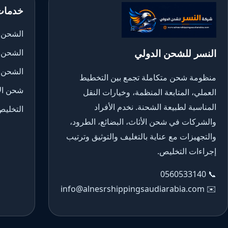
خدمات
الشحن ا
النسر للشحن الدولي
الشحن 
الشحن 
منظومة شحن متكاملة تجمع بين التخطيط
شحن الأ
العملي، المتابعة المنظمة، وخيارات النقل
المناسبة لطبيعة الشحنة. نخدم الأفراد
التخليص
والشركات في شحن الأثاث، البضائع، الطرود،
والتجهيزات مع عناية بالتغليف والتوثيق وترتيب
إجراءات التخليص.
0560533140
📞
info@alnesrshippingsaudiarabia.com
✉️