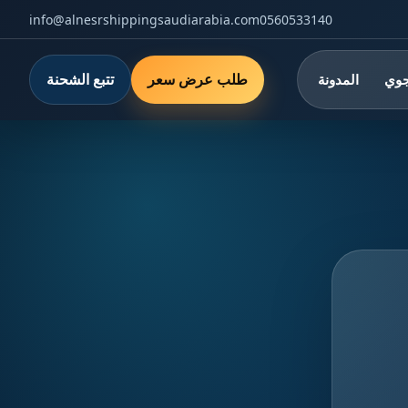
info@alnesrshippingsaudiarabia.com
0560533140
طلب عرض سعر
تتبع الشحنة
جوي
المدونة