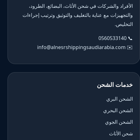
الأفراد والشركات في شحن الأثاث، البضائع، الطرود،
والتجهيزات مع عناية بالتغليف والتوثيق وترتيب إجراءات
التخليص.
0560533140
📞
info@alnesrshippingsaudiarabia.com
✉️
خدمات الشحن
الشحن البري
الشحن البحري
الشحن الجوي
شحن الأثاث