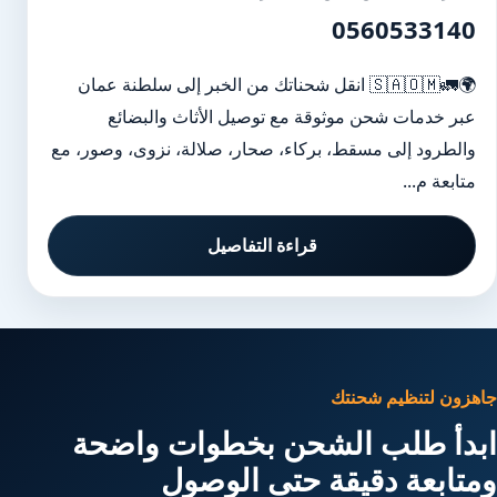
0560533140
🌍🚛🇸🇦🇴🇲 انقل شحناتك من الخبر إلى سلطنة عمان
عبر خدمات شحن موثوقة مع توصيل الأثاث والبضائع
والطرود إلى مسقط، بركاء، صحار، صلالة، نزوى، وصور، مع
متابعة م...
قراءة التفاصيل
جاهزون لتنظيم شحنتك
ابدأ طلب الشحن بخطوات واضحة
ومتابعة دقيقة حتى الوصول