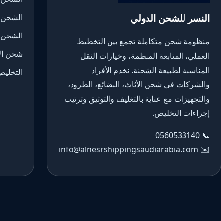
النسر للشحن الدولي
الشحن 
الشحن 
منظومة شحن متكاملة تجمع بين التخطيط
شحن الأ
العملي، المتابعة المنظمة، وخيارات النقل
المناسبة لطبيعة الشحنة. نخدم الأفراد
التخليص
والشركات في شحن الأثاث، البضائع، الطرود،
والتجهيزات مع عناية بالتغليف والتوثيق وترتيب
إجراءات التخليص.
0560533140
📞
info@alnesrshippingsaudiarabia.com
✉️