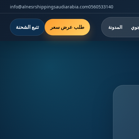
info@alnesrshippingsaudiarabia.com
0560533140
طلب عرض سعر
تتبع الشحنة
جوي
المدونة