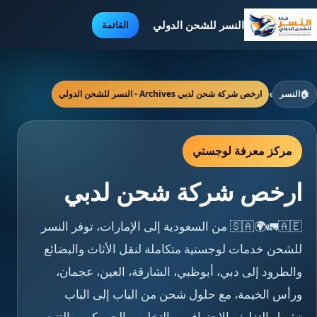
النسر للشحن الدولي
القائمة
🏠
النسر
›
ارخص شركة شحن لدبي Archives - النسر للشحن الدولي
مركز معرفة لوجستي
ارخص شركة شحن لدبي
🇸🇦🌍🚛🇦🇪 من السعودية إلى الإمارات، توفر النسر
للشحن خدمات لوجستية متكاملة لنقل الأثاث والبضائع
والطرود إلى دبي، أبوظبي، الشارقة، العين، عجمان،
ورأس الخيمة، مع حلول شحن من الباب إلى الباب
تشمل التغليف الاحترافي، والتخليص الجمركي، والتتبع