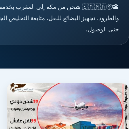
🕋📦🇸🇦🇲🇦 شحن من مكة إلى المغرب
والطرود، تجهيز البضائع للنقل، متابعة التخليص ال
حتى الوصول.