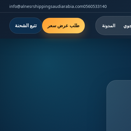
info@alnesrshippingsaudiarabia.com
0560533140
طلب عرض سعر
تتبع الشحنة
جوي
المدونة