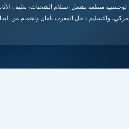
📦🇸🇦🇲🇦 شحن من مكة إلى المغرب بخدمة لوجستية منظمة
لطرود، تجهيز البضائع للنقل، متابعة التخليص الجمركي