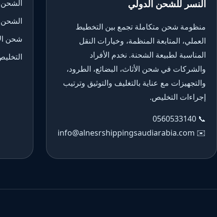
النسر للشحن الدولي
الشحن 
الشحن 
منظومة شحن متكاملة تجمع بين التخطيط
شحن الأ
العملي، المتابعة المنظمة، وخيارات النقل
المناسبة لطبيعة الشحنة. نخدم الأفراد
التخليص
والشركات في شحن الأثاث، البضائع، الطرود،
والتجهيزات مع عناية بالتغليف والتوثيق وترتيب
إجراءات التخليص.
0560533140
📞
info@alnesrshippingsaudiarabia.com
✉️