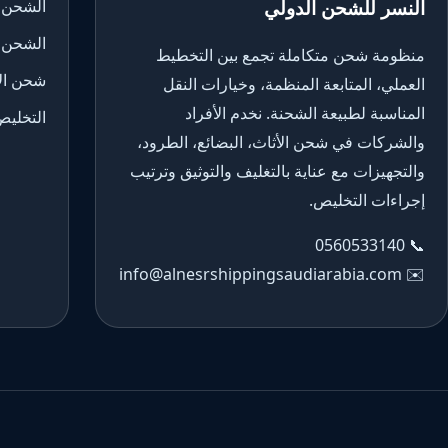
النسر للشحن الدولي
الشحن 
الشحن 
منظومة شحن متكاملة تجمع بين التخطيط
شحن الأ
العملي، المتابعة المنظمة، وخيارات النقل
المناسبة لطبيعة الشحنة. نخدم الأفراد
التخليص
والشركات في شحن الأثاث، البضائع، الطرود،
والتجهيزات مع عناية بالتغليف والتوثيق وترتيب
إجراءات التخليص.
0560533140
📞
info@alnesrshippingsaudiarabia.com
✉️