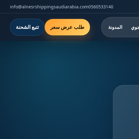
info@alnesrshippingsaudiarabia.com
0560533140
طلب عرض سعر
تتبع الشحنة
جوي
المدونة