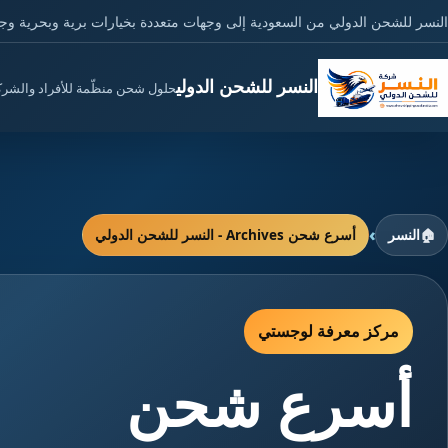
النسر للشحن الدولي من السعودية إلى وجهات متعددة بخيارات برية وبحرية وج
النسر للشحن الدولي
حلول شحن منظّمة للأفراد والشر
›
🏠
النسر
أسرع شحن Archives - النسر للشحن الدولي
مركز معرفة لوجستي
أسرع شحن