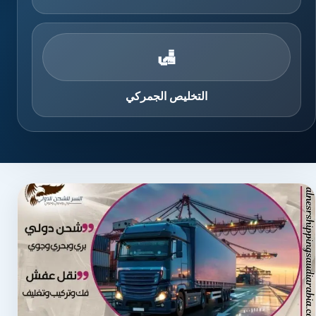
🛃
التخليص الجمركي