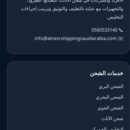
الأفراد والشركات في شحن الأثاث، البضائع، الطرود،
والتجهيزات مع عناية بالتغليف والتوثيق وترتيب إجراءات
التخليص.
0560533140
📞
info@alnesrshippingsaudiarabia.com
✉️
خدمات الشحن
الشحن البري
الشحن البحري
الشحن الجوي
شحن الأثاث
التخليص الجمركي