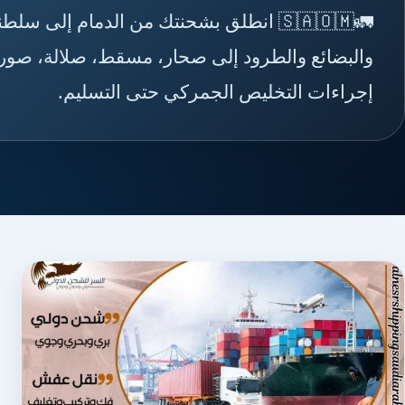
🚛🇸🇦🇴🇲 انطلق بشحنتك من الدمام إل
والبضائع والطرود إلى صحار، مسقط، صلالة، صور، 
إجراءات التخليص الجمركي حتى التسليم.