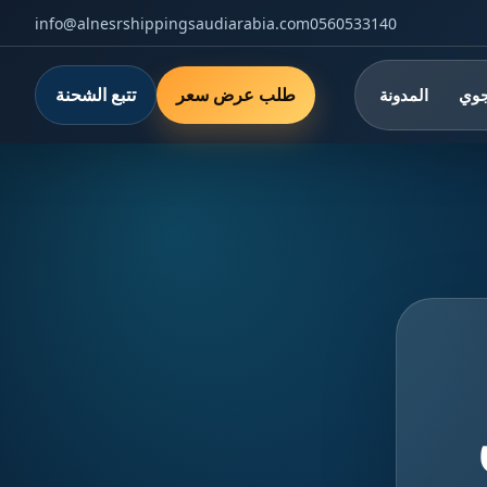
info@alnesrshippingsaudiarabia.com
0560533140
طلب عرض سعر
تتبع الشحنة
جوي
المدونة