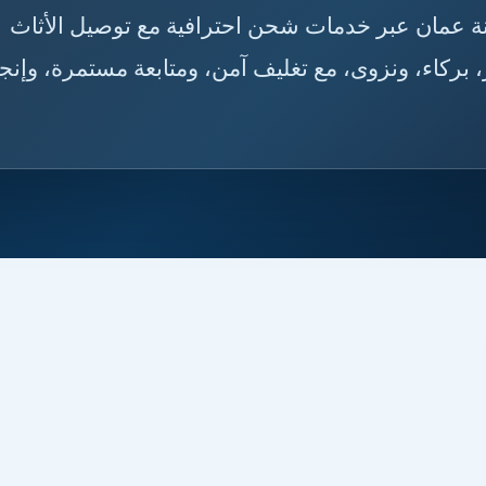
ى سلطنة عمان عبر خدمات شحن احترافية مع توصيل الأثاث
بركاء، ونزوى، مع تغليف آمن، ومتابعة مستمرة، وإنجا