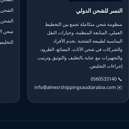
النسر للشحن الدولي
الشحن 
الشحن 
منظومة شحن متكاملة تجمع بين التخطيط
شحن الأ
العملي، المتابعة المنظمة، وخيارات النقل
المناسبة لطبيعة الشحنة. نخدم الأفراد
التخليص
والشركات في شحن الأثاث، البضائع، الطرود،
والتجهيزات مع عناية بالتغليف والتوثيق وترتيب
إجراءات التخليص.
0560533140
📞
info@alnesrshippingsaudiarabia.com
✉️