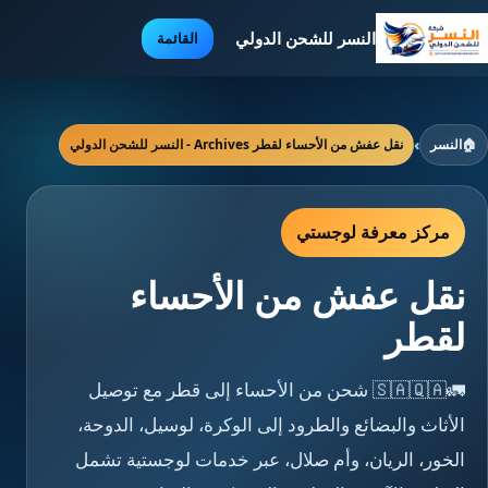
النسر للشحن الدولي
القائمة
🏠
النسر
›
نقل عفش من الأحساء لقطر Archives - النسر للشحن الدولي
مركز معرفة لوجستي
نقل عفش من الأحساء
لقطر
🚛🇸🇦🇶🇦 شحن من الأحساء إلى قطر مع توصيل
الأثاث والبضائع والطرود إلى الوكرة، لوسيل، الدوحة،
الخور، الريان، وأم صلال، عبر خدمات لوجستية تشمل