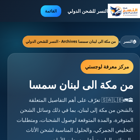
النسر للشحن الدولي
القائمة
🏠
النسر
›
من مكة الى لبنان سمسا Archives - النسر للشحن الدولي
مركز معرفة لوجستي
من مكة الى لبنان سمسا
🕋🚛🇸🇦🇱🇧 تعرّف على أهم التفاصيل المتعلقة
بالشحن من مكة إلى لبنان، بما في ذلك وسائل الشحن
المتوفرة، والمدة المتوقعة لوصول الشحنات، ومتطلبات
التخليص الجمركي، والحلول المناسبة لشحن الأثاث
والبضائع والطرود بأعلى درجات الأمان.