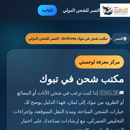
النسر للشحن الدولي
القائمة
🏠
النسر
›
مكتب شحن في تبوك Archives - النسر للشحن الدولي
مركز معرفة لوجستي
مكتب شحن في تبوك
🚚🇸🇦🇱🇧 إذا كنت ترغب في شحن الأثاث أو البضائع
أو الطرود من تبوك إلى لبنان، فهذا الدليل يوضح لك
خيارات الشحن المتاحة، ومدة النقل المتوقعة، وإجراءات
التخليص الجمركي، مع إرشادات تساعدك على اختيار
الخدمة المناسبة بكل ثقة.