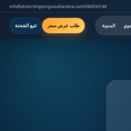
info@alnesrshippingsaudiarabia.com
0560533140
طلب عرض سعر
تتبع الشحنة
جوي
المدونة