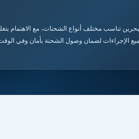
🇸🇦🇧🇭 نوفر خدمات شحن من مكة إلى البحرين تناسب مختل
الأثاث والبضائع والطرود، وتنظيم النقل، ومتابعة جم