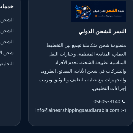
خدمات
الشحن ا
النسر للشحن الدولي
الشحن 
الشحن 
منظومة شحن متكاملة تجمع بين التخطيط
شحن الأ
العملي، المتابعة المنظمة، وخيارات النقل
المناسبة لطبيعة الشحنة. نخدم الأفراد
التخليص
والشركات في شحن الأثاث، البضائع، الطرود،
والتجهيزات مع عناية بالتغليف والتوثيق وترتيب
إجراءات التخليص.
0560533140
📞
info@alnesrshippingsaudiarabia.com
✉️