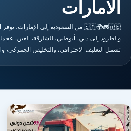
الامارات
🇸🇦🌍🚛🇦🇪 من السعودية إلى الإمارا
والطرود إلى دبي، أبوظبي، الشارقة، العين، عجما
تشمل التغليف الاحترافي، والتخليص الجمركي، والت