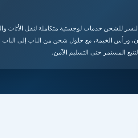
ت، توفر النسر للشحن خدمات لوجستية متكاملة لنقل الأثاث وا
ن، ورأس الخيمة، مع حلول شحن من الباب إلى الباب
تبع المستمر حتى التسليم الآمن.