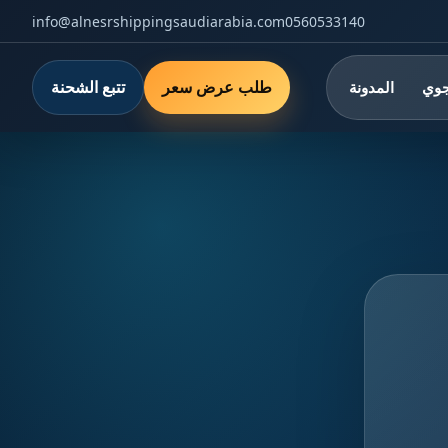
info@alnesrshippingsaudiarabia.com
0560533140
طلب عرض سعر
تتبع الشحنة
جوي
المدونة