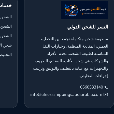
خدمات
الشحن ا
النسر للشحن الدولي
الشحن 
الشحن 
منظومة شحن متكاملة تجمع بين التخطيط
شحن الأ
العملي، المتابعة المنظمة، وخيارات النقل
المناسبة لطبيعة الشحنة. نخدم الأفراد
التخليص
والشركات في شحن الأثاث، البضائع، الطرود،
والتجهيزات مع عناية بالتغليف والتوثيق وترتيب
إجراءات التخليص.
0560533140
📞
info@alnesrshippingsaudiarabia.com
✉️