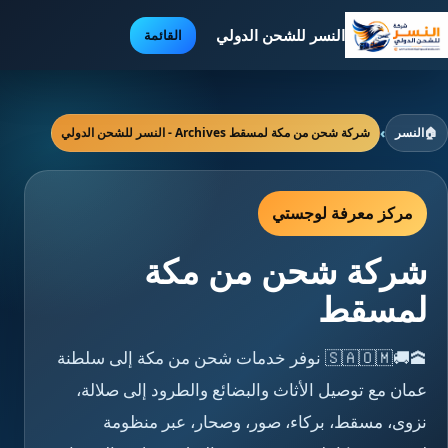
النسر للشحن الدولي
القائمة
🏠
النسر
›
شركة شحن من مكة لمسقط Archives - النسر للشحن الدولي
مركز معرفة لوجستي
شركة شحن من مكة
لمسقط
🕋🚚🇸🇦🇴🇲 نوفر خدمات شحن من مكة إلى سلطنة
عمان مع توصيل الأثاث والبضائع والطرود إلى صلالة،
نزوى، مسقط، بركاء، صور، وصحار، عبر منظومة