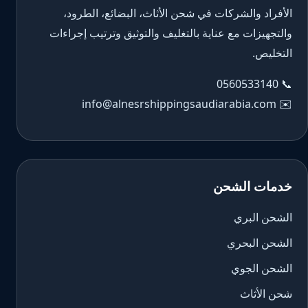
الأفراد والشركات في شحن الأثاث، البضائع، الطرود،
والتجهيزات مع عناية بالتغليف والتوثيق وترتيب إجراءات
التخليص.
0560533140
📞
info@alnesrshippingsaudiarabia.com
✉️
خدمات الشحن
الشحن البري
الشحن البحري
الشحن الجوي
شحن الأثاث