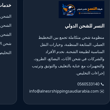
خدمات
الشحن ا
النسر للشحن الدولي
الشحن 
الشحن 
منظومة شحن متكاملة تجمع بين التخطيط
شحن الأ
العملي، المتابعة المنظمة، وخيارات النقل
المناسبة لطبيعة الشحنة. نخدم الأفراد
التخليص
والشركات في شحن الأثاث، البضائع، الطرود،
والتجهيزات مع عناية بالتغليف والتوثيق وترتيب
إجراءات التخليص.
0560533140
📞
info@alnesrshippingsaudiarabia.com
✉️