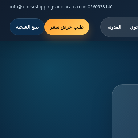
info@alnesrshippingsaudiarabia.com
0560533140
طلب عرض سعر
تتبع الشحنة
جوي
المدونة