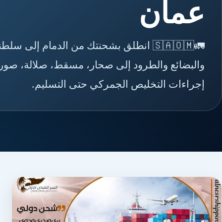
عمان
🚛🇸🇦🇴🇲 انطلق بشحنتك من الدمام إل
والبضائع والطرود إلى صحار، مسقط، صلالة، صور، 
إجراءات التخليص الجمركي حتى التسليم.