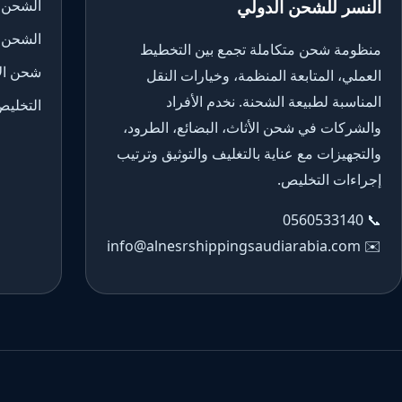
النسر للشحن الدولي
الشحن 
الشحن 
منظومة شحن متكاملة تجمع بين التخطيط
شحن الأ
العملي، المتابعة المنظمة، وخيارات النقل
المناسبة لطبيعة الشحنة. نخدم الأفراد
التخليص
والشركات في شحن الأثاث، البضائع، الطرود،
والتجهيزات مع عناية بالتغليف والتوثيق وترتيب
إجراءات التخليص.
0560533140
📞
info@alnesrshippingsaudiarabia.com
✉️