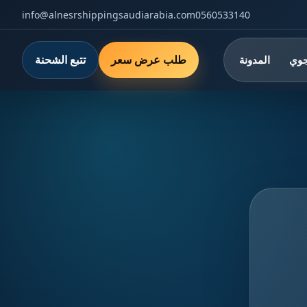
info@alnesrshippingsaudiarabia.com
0560533140
طلب عرض سعر
تتبع الشحنة
جوي
المدونة