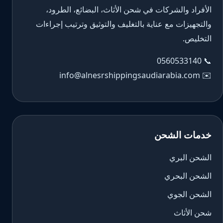
الأفراد والشركات في شحن الأثاث، البضائع، الطرود،
والتجهيزات مع عناية بالتغليف والتوثيق وترتيب إجراءات
التخليص.
0560533140
📞
info@alnesrshippingsaudiarabia.com
✉️
خدمات الشحن
الشحن البري
الشحن البحري
الشحن الجوي
شحن الأثاث