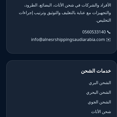
الأفراد والشركات في شحن الأثاث، البضائع، الطرود،
والتجهيزات مع عناية بالتغليف والتوثيق وترتيب إجراءات
التخليص.
0560533140
📞
info@alnesrshippingsaudiarabia.com
✉️
خدمات الشحن
الشحن البري
الشحن البحري
الشحن الجوي
شحن الأثاث