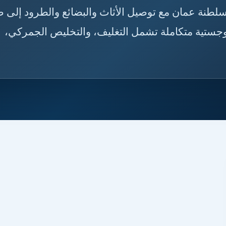
إلى سلطنة عمان مع توصيل الأثاث والبضائع والطرود إلى 
جستية متكاملة تشمل التغليف، والتخليص الجمركي،