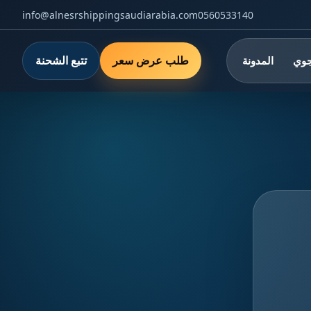
info@alnesrshippingsaudiarabia.com
0560533140
طلب عرض سعر
تتبع الشحنة
جوي
المدونة