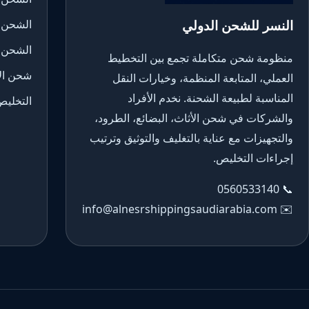
النسر للشحن الدولي
الشحن 
الشحن 
منظومة شحن متكاملة تجمع بين التخطيط
شحن الأ
العملي، المتابعة المنظمة، وخيارات النقل
المناسبة لطبيعة الشحنة. نخدم الأفراد
التخليص
والشركات في شحن الأثاث، البضائع، الطرود،
والتجهيزات مع عناية بالتغليف والتوثيق وترتيب
إجراءات التخليص.
0560533140
📞
info@alnesrshippingsaudiarabia.com
✉️