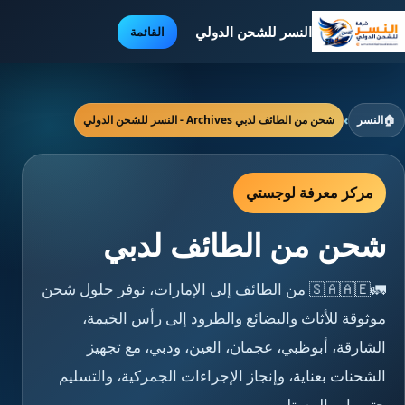
النسر للشحن الدولي
القائمة
🏠
النسر
›
شحن من الطائف لدبي Archives - النسر للشحن الدولي
مركز معرفة لوجستي
شحن من الطائف لدبي
🚛🇸🇦🇦🇪 من الطائف إلى الإمارات، نوفر حلول شحن
موثوقة للأثاث والبضائع والطرود إلى رأس الخيمة،
الشارقة، أبوظبي، عجمان، العين، ودبي، مع تجهيز
الشحنات بعناية، وإنجاز الإجراءات الجمركية، والتسليم
حتى باب المستلم.