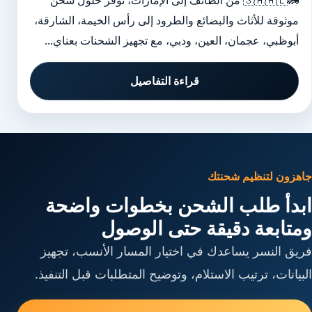
🚛🇸🇦🇦🇪 من الطائف إلى الإمارات، نوفر حلول شحن
موثوقة للأثاث والبضائع والطرود إلى رأس الخيمة، الشارقة،
أبوظبي، عجمان، العين، ودبي، مع تجهيز الشحنات بعناي...
قراءة التفاصيل
جاهزون لتنظيم شحنتك
ابدأ طلب الشحن بخطوات واضحة
ومتابعة دقيقة حتى الوصول
فريق النسر يساعدك في اختيار المسار الأنسب، تجهيز
البيانات، ترتيب الاستلام، وتوضيح المتطلبات قبل التنفيذ.