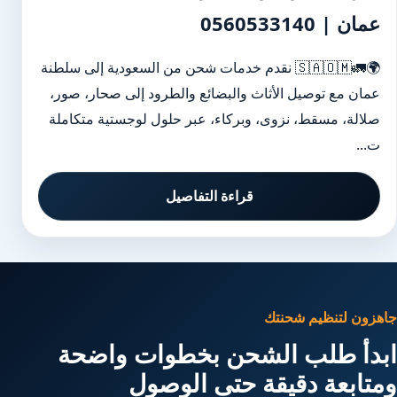
عمان | 0560533140
🌍🚛🇸🇦🇴🇲 نقدم خدمات شحن من السعودية إلى سلطنة
عمان مع توصيل الأثاث والبضائع والطرود إلى صحار، صور،
صلالة، مسقط، نزوى، وبركاء، عبر حلول لوجستية متكاملة
ت...
قراءة التفاصيل
جاهزون لتنظيم شحنتك
ابدأ طلب الشحن بخطوات واضحة
ومتابعة دقيقة حتى الوصول