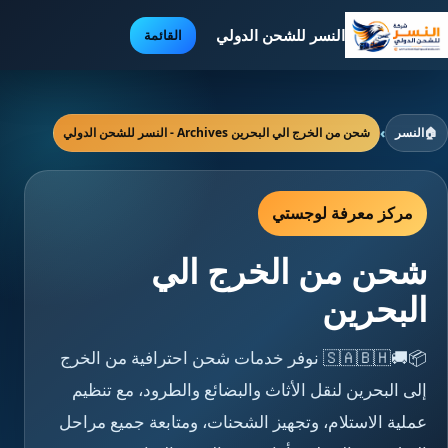
النسر للشحن الدولي
القائمة
🏠
النسر
›
شحن من الخرج الي البحرين Archives - النسر للشحن الدولي
مركز معرفة لوجستي
شحن من الخرج الي
البحرين
📦🚚🇸🇦🇧🇭 نوفر خدمات شحن احترافية من الخرج
إلى البحرين لنقل الأثاث والبضائع والطرود، مع تنظيم
عملية الاستلام، وتجهيز الشحنات، ومتابعة جميع مراحل