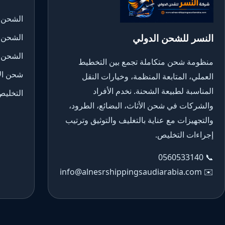
الشحن ا
النسر للشحن الدولي
الشحن 
الشحن 
منظومة شحن متكاملة تجمع بين التخطيط
شحن الأ
العملي، المتابعة المنظمة، وخيارات النقل
المناسبة لطبيعة الشحنة. نخدم الأفراد
التخليص
والشركات في شحن الأثاث، البضائع، الطرود،
والتجهيزات مع عناية بالتغليف والتوثيق وترتيب
إجراءات التخليص.
0560533140
📞
info@alnesrshippingsaudiarabia.com
✉️