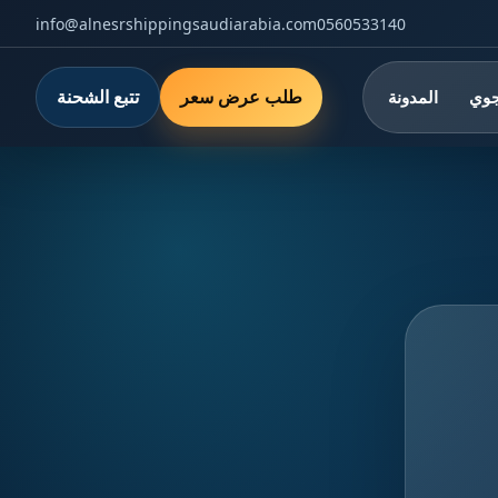
info@alnesrshippingsaudiarabia.com
0560533140
طلب عرض سعر
تتبع الشحنة
جوي
المدونة