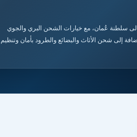
اض إلى سلطنة عُمان، مع خيارات الشحن البري والجوي
افة إلى شحن الأثاث والبضائع والطرود بأمان وتنظيم