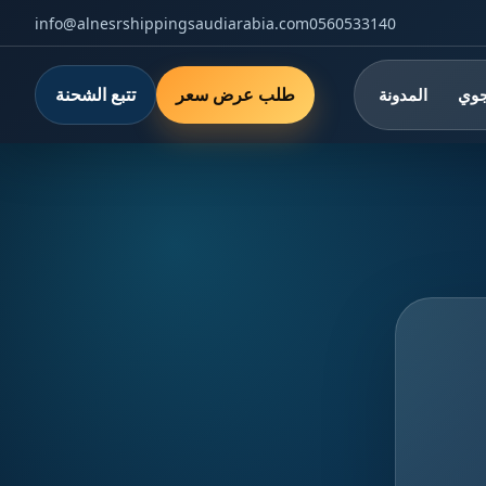
info@alnesrshippingsaudiarabia.com
0560533140
طلب عرض سعر
تتبع الشحنة
جوي
المدونة