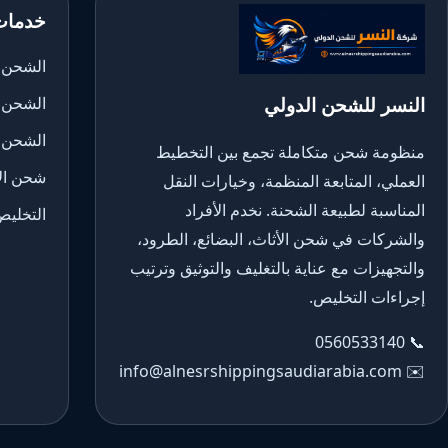
خدمات
الشحن ا
النسر للشحن الدولي
الشحن 
الشحن 
منظومة شحن متكاملة تجمع بين التخطيط
شحن الأ
العملي، المتابعة المنظمة، وخيارات النقل
المناسبة لطبيعة الشحنة. نخدم الأفراد
التخليص
والشركات في شحن الأثاث، البضائع، الطرود،
والتجهيزات مع عناية بالتغليف والتوثيق وترتيب
إجراءات التخليص.
0560533140
📞
info@alnesrshippingsaudiarabia.com
✉️