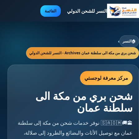
النسر للشحن الدولي
القائمة
🏠
النسر
›
شحن بري من مكة الى سلطنة عمان Archives - النسر للشحن الدولي
مركز معرفة لوجستي
شحن بري من مكة الى
سلطنة عمان
🕋🚚🇸🇦🇴🇲 نوفر خدمات شحن من مكة إلى سلطنة
عمان مع توصيل الأثاث والبضائع والطرود إلى صلالة،