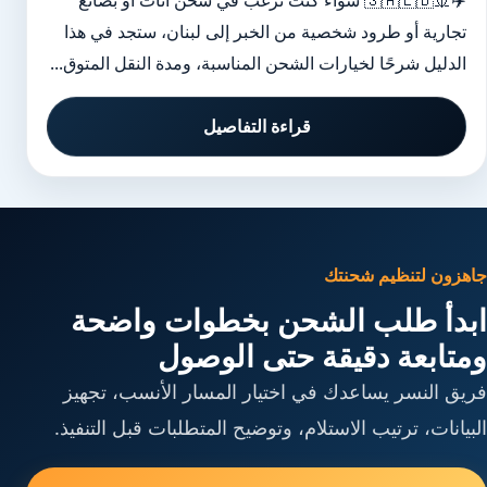
✈️🚢🇸🇦🇱🇧 سواء كنت ترغب في شحن أثاث أو بضائع
تجارية أو طرود شخصية من الخبر إلى لبنان، ستجد في هذا
الدليل شرحًا لخيارات الشحن المناسبة، ومدة النقل المتوق...
قراءة التفاصيل
جاهزون لتنظيم شحنتك
ابدأ طلب الشحن بخطوات واضحة
ومتابعة دقيقة حتى الوصول
فريق النسر يساعدك في اختيار المسار الأنسب، تجهيز
البيانات، ترتيب الاستلام، وتوضيح المتطلبات قبل التنفيذ.