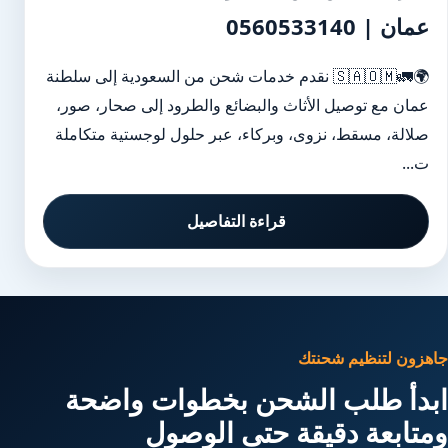
عمان | 0560533140
🌍🚛🇸🇦🇴🇲 نقدم خدمات شحن من السعودية إلى سلطنة
عمان مع توصيل الأثاث والبضائع والطرود إلى صحار، صور،
صلالة، مسقط، نزوى، وبركاء، عبر حلول لوجستية متكاملة
ت...
قراءة التفاصيل
جاهزون لتنظيم شحنتك
ابدأ طلب الشحن بخطوات واضحة
ومتابعة دقيقة حتى الوصول